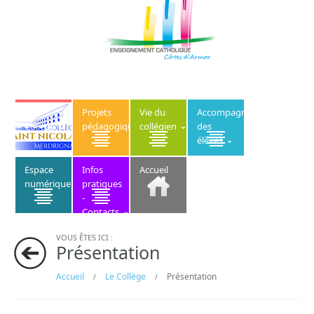
Le
Projets
Vie du
Accompagnement
Collège
pédagogiques
collégien
des
élèves
Espace
Infos
Accueil
numérique
pratiques
-
Contacts
VOUS ÊTES ICI :
Présentation
Accueil
Le Collège
Présentation
/
/