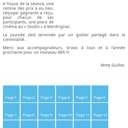
A l’issue de la séance, une
remise des prix a eu lieu.
L’équipe gagnante a reçu,
pour chacun de ses
participants, une place de
cinéma au « Studio » à Merdrignac.
La journée s’est terminée par un goûter partagé dans la
convivialité.
Merci aux accompagnateurs, bravo à tous et à l'année
prochaine pour un nouveau défi !!!
Mme Guillot.
Page 1
Page 2
Page 3
Page 4
Page 5
Page 6
Page 7
Page 8
Page 9
Page 10
Page 11
Page 12