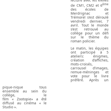
lecture avec les élèves
ème
de CM1, CM2 et 6
des écoles de
Merdrignac et
Trémorel s’est déroulé
vendredi dernier, 7
avril. Tout le monde
s’est retrouvé au
collège pour un défi
sur le thème du
roman policier.
Le matin, les équipes
ont participé à 5
ateliers: énigmes,
création d’affiches,
mots-croisés,
carrousel d’images,
remue-méninges et
vote pour le livre
préféré. Après un
pique-nique tous
ensemble au sein du
collège, le
film « Zootopie» a été
diffusé au cinéma « le
Studio ».