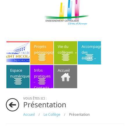
Le
Projets
Vie du
Accompagnement
Collège
pédagogiques
collégien
des
élèves
Espace
Infos
Accueil
numérique
pratiques
-
Contacts
VOUS ÊTES ICI :
Présentation
Accueil
Le Collège
Présentation
/
/