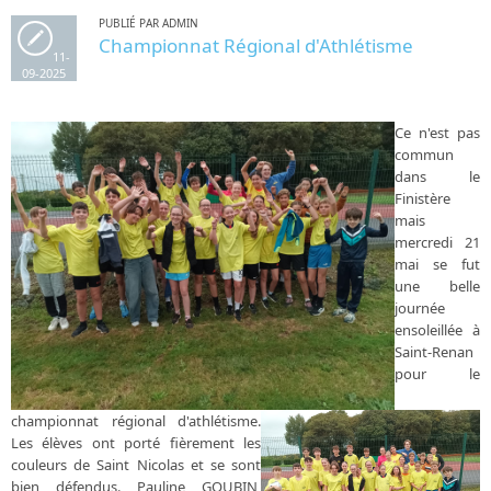
PUBLIÉ PAR ADMIN
Championnat Régional d'Athlétisme
11-
09-2025
Ce n'est pas
commun
dans le
Finistère
mais
mercredi 21
mai se fut
une belle
journée
ensoleillée à
Saint-Renan
pour le
championnat régional d'athlétisme.
Les élèves ont porté fièrement les
couleurs de Saint Nicolas et se sont
bien défendus. Pauline GOUBIN,