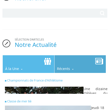
SÉLECTION D'ARTICLES
Notre Actualité
À la Une
Récents
Championnats de France d'Athlétisme
Une dizaine
d'élèves du
collège
Classe de mer 6è
s'étaient
qualifiés pour
Jeudi 18