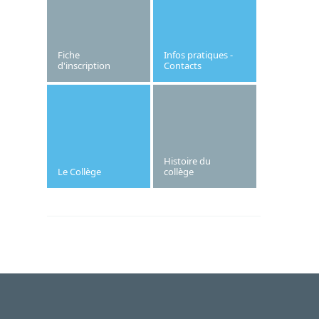
puis une troisième coupe pour le
classement des collèges au nombre de
points. Bravo et Félicitations à tous!
Fiche
Infos pratiques -
d'inscription
Contacts
Histoire du
Le Collège
collège