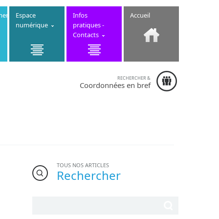
ment
Espace
Infos
Accueil
numérique
pratiques -
Contacts
RECHERCHER &
Collège
Coordonnées en bref
Saint-Nicolas
- 20 rue
Nationale
22230
Merdrignac -
Téléphone :
02.96.28.41.37
TOUS NOS ARTICLES
Rechercher