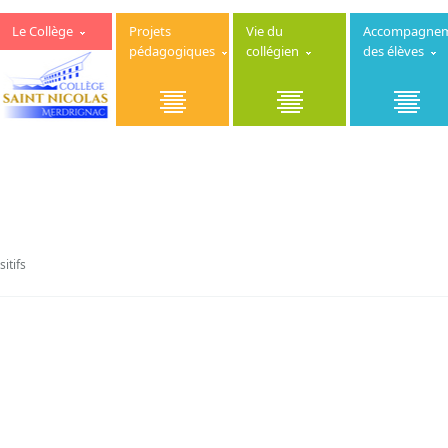
Le Collège
Projets
Vie du
Accompagne
pédagogiques
collégien
des élèves
itifs