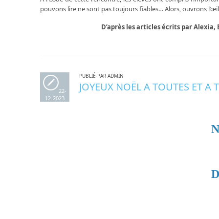
pouvons lire ne sont pas toujours fiables… Alors, ouvrons l’œil 
D’après les articles écrits par Alexi
PUBLIÉ PAR ADMIN
JOYEUX NOËL A TOUTES ET A 
22-
12-2023
N
D