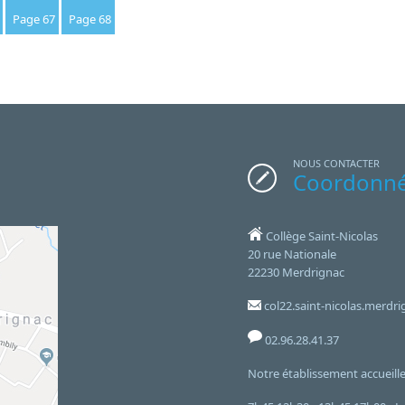
Page 67
Page 68
NOUS CONTACTER
Coordonn
Collège Saint-Nicolas
20 rue Nationale
22230 Merdrignac
col22.saint-nicolas.merd
02.96.28.41.37
Notre établissement accueille 