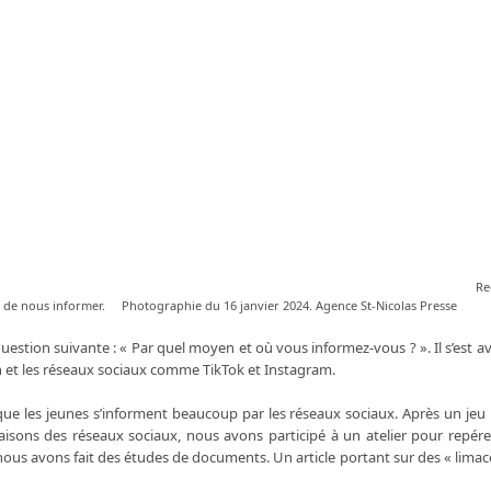
Re
listes de nous informer. Photographie du 16 janvier 2024. Agence St-Nicolas Presse
 question suivante : « Par quel moyen et où vous informez-vous ? ». Il s’est a
on et les réseaux sociaux comme TikTok et Instagram.
que les jeunes s’informent beaucoup par les réseaux sociaux. Après un j
aisons des réseaux sociaux, nous avons participé à un atelier pour repére
nous avons fait des études de documents. Un article portant sur des « limac