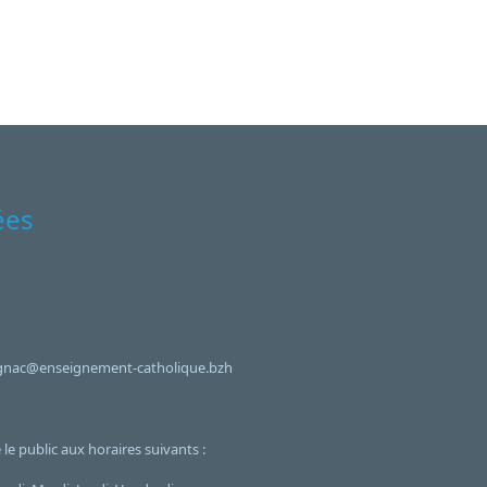
ées
rignac@enseignement-catholique.bzh
le public aux horaires suivants :