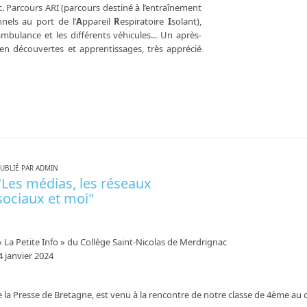
. Parcours ARI (parcours destiné à l’entraînement
nels au port de l’
A
ppareil
R
espiratoire
I
solant),
'ambulance et les différents véhicules... Un après-
 en découvertes et apprentissages, très apprécié
UBLIÉ PAR ADMIN
"Les médias, les réseaux
sociaux et moi"
« La Petite Info » du Collège Saint-Nicolas de Merdrignac
 janvier 2024
de la Presse de Bretagne, est venu à la rencontre de notre classe de 4ème au 