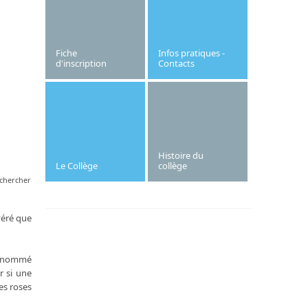
puis une troisième coupe pour le
classement des collèges au nombre de
points. Bravo et Félicitations à tous!
Fiche
Infos pratiques -
d'inscription
Contacts
Histoire du
Le Collège
collège
chercher
véré que
eu nommé
r si une
es roses