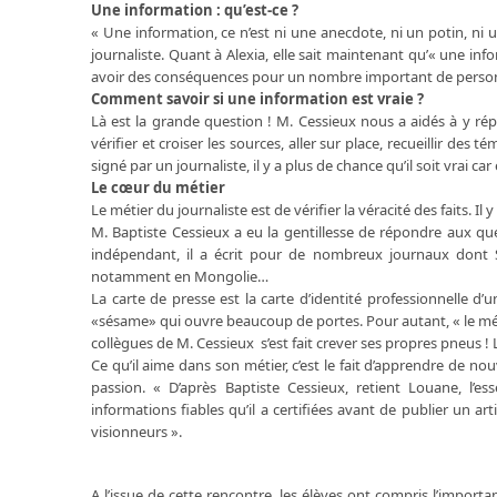
Une information : qu’est-ce ?
« Une information, ce n’est ni une anecdote, ni un potin, ni u
journaliste. Quant à Alexia, elle sait maintenant qu’« une inf
avoir des conséquences pour un nombre important de perso
Comment savoir si une information est vraie ?
Là est la grande question ! M. Cessieux nous a aidés à y répo
vérifier et croiser les sources, aller sur place, recueillir de
signé par un journaliste, il y a plus de chance qu’il soit vrai ca
Le cœur du métier
Le métier du journaliste est de vérifier la véracité des faits. Il y 
M. Baptiste Cessieux a eu la gentillesse de répondre aux qu
indépendant, il a écrit pour de nombreux journaux dont Sc
notamment en Mongolie…
La carte de presse est la carte d’identité professionnelle d’u
«sésame» qui ouvre beaucoup de portes. Pour autant, « le méti
collègues de M. Cessieux s’est fait crever ses propres pneus
Ce qu’il aime dans son métier, c’est le fait d’apprendre de no
passion. « D’après Baptiste Cessieux, retient Louane, l’ess
informations fiables qu’il a certifiées avant de publier un a
visionneurs ».
A l’issue de cette rencontre, les élèves ont compris l’impor