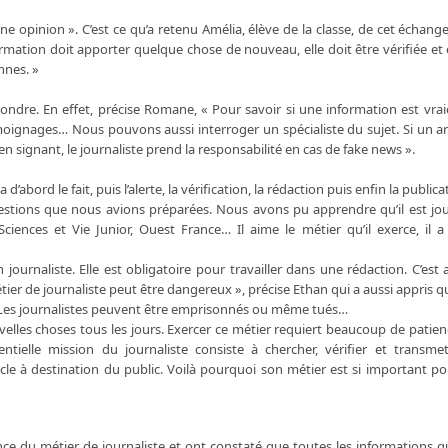
ne opinion ». C’est ce qu’a retenu Amélia, élève de la classe, de cet échange
ormation doit apporter quelque chose de nouveau, elle doit être vérifiée et e
nnes. »
ndre. En effet, précise Romane, « Pour savoir si une information est vraie,
s témoignages… Nous pouvons aussi interroger un spécialiste du sujet. Si un ar
r en signant, le journaliste prend la responsabilité en cas de fake news ».
a d’abord le fait, puis l’alerte, la vérification, la rédaction puis enfin la publica
estions que nous avions préparées. Nous avons pu apprendre qu’il est jou
iences et Vie Junior, Ouest France… Il aime le métier qu’il exerce, il 
n journaliste. Elle est obligatoire pour travailler dans une rédaction. C’est 
er de journaliste peut être dangereux », précise Ethan qui a aussi appris q
 ! Les journalistes peuvent être emprisonnés ou même tués…
uvelles choses tous les jours. Exercer ce métier requiert beaucoup de patien
entielle mission du journaliste consiste à chercher, vérifier et transme
rticle à destination du public. Voilà pourquoi son métier est si important p
tance du métier de journaliste et ont constaté que toutes les informations 