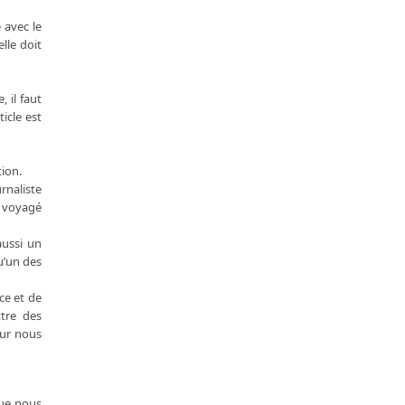
 avec le
lle doit
 il faut
ticle est
tion.
rnaliste
a voyagé
aussi un
u’un des
ce et de
ttre des
our nous
que nous