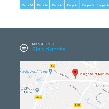
Page 61
Page 62
Page 63
Page 64
Page 65
Page 66
NOUS REJOINDRE
Plan d'accès