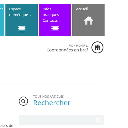
ment
Espace
Infos
Accueil
numérique
pratiques -
Contacts
RECHERCHER &
Collège
Coordonnées en bref
Saint-Nicolas
- 20 rue
Nationale
22230
Merdrignac -
Téléphone :
02.96.28.41.37
TOUS NOS ARTICLES
Rechercher
piers de