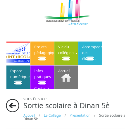
Le
Projets
Vie du
Accompagnement
Collège
pédagogiques
collégien
des
élèves
Espace
Infos
Accueil
numérique
pratiques
-
Contacts
VOUS ÊTES ICI :
Sortie scolaire à Dinan 5è
Accueil
Le Collège
Présentation
Sortie scolaire à
/
/
/
Dinan 5è