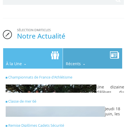
SÉLECTION D'ARTICLES
Notre Actualité
À la Une
Récents
Championnats de France d'Athlétisme
Une dizaine
d'élèves du
collège
Classe de mer 6è
s'étaient
qualifiés pour
Jeudi 18
participer au
juin, les
championnat
élèves de
de France
6è sont
Remise Diplômes Cadets Sécurité