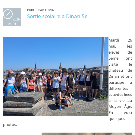
PUBLIÉ PAR ADMIN
Sortie scolaire à Dinan 5è
2026-
06-01
Mardi 26
mai, les
élèves de
5ème ont
visité le
château de
Dinan et ont
participé à
différentes
activités liées
à la vie au
Moyen Âge.
En voici
quelques
photos.