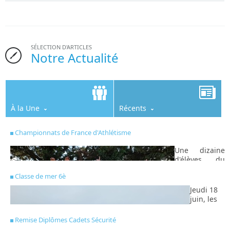
SÉLECTION D'ARTICLES
Notre Actualité
À la Une
Récents
Championnats de France d'Athlétisme
Une dizaine
d'élèves du
collège
Classe de mer 6è
s'étaient
qualifiés pour
Jeudi 18
participer au
juin, les
championnat
élèves de
de France
6è sont
Remise Diplômes Cadets Sécurité
d'athlétisme
allés en