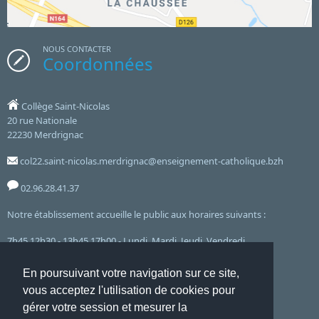
NOUS CONTACTER
Coordonnées
Collège Saint-Nicolas
20 rue Nationale
22230 Merdrignac
col22.saint-nicolas.merdrignac@enseignement-catholique.bzh
02.96.28.41.37
Notre établissement accueille le public aux horaires suivants :
7h45 12h30 - 13h45 17h00 - Lundi, Mardi, Jeudi, Vendredi
et le mercredi de 7h45 à 12h30
En poursuivant votre navigation sur ce site,
vous acceptez l'utilisation de cookies pour
gérer votre session et mesurer la
Accueil
Mentions Légales
Liste complète des articles