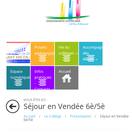
Le
Projets
Vie du
Accompagnement
Collège
pédagogiques
collégien
des
élèves
Espace
Infos
Accueil
numérique
pratiques
-
Contacts
VOUS ÊTES ICI :
Séjour en Vendée 6è/5è
Accueil
Le Collège
Présentation
Séjour en Vendée
/
/
/
6è/5è