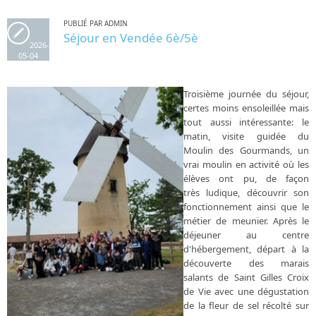
PUBLIÉ PAR ADMIN
Séjour en Vendée 6è/5è
2026-
05-04
Troisième journée du séjour,
certes moins ensoleillée mais
tout aussi intéressante: le
matin, visite guidée du
Moulin des Gourmands, un
vrai moulin en activité où les
élèves ont pu, de façon
très ludique, découvrir son
fonctionnement ainsi que le
métier de meunier. Après le
déjeuner au centre
d'hébergement, départ à la
découverte des marais
salants de Saint Gilles Croix
de Vie avec une dégustation
de la fleur de sel récolté sur